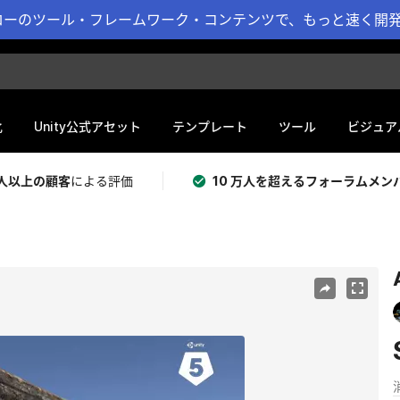
ーのツール・フレームワーク・コンテンツで、もっと速く開発 
化
Unity公式アセット
テンプレート
ツール
ビジュア
 万人以上の顧客
による評価
10 万人を超えるフォーラムメン