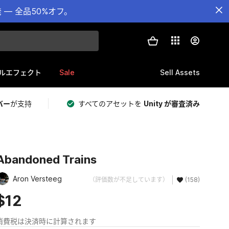
— 全品50%オフ。
Sale
Sell Assets
ルエフェクト
バー
が支持
すべてのアセットを
Unity が審査済み
Abandoned Trains
Aron Versteeg
（評価数が不足しています）
(158)
$12
消費税は決済時に計算されます