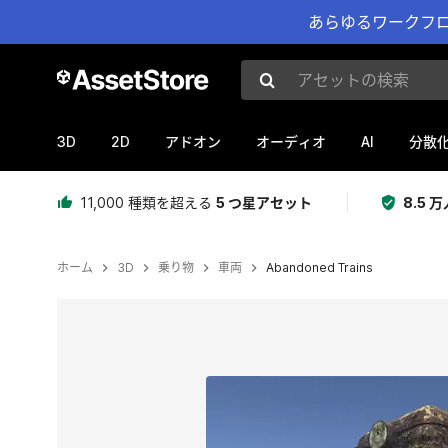
あらゆるワークフロ
アセットの検索
3D
2D
AI
アドオン
オーディオ
分散
11,000 種類を超える
5 つ星アセット
8.5
ホーム
3D
乗り物
車両
Abandoned Trains
現在のスライド：1 / 6