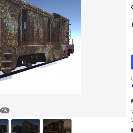
1
/
6