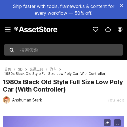
Ship faster with tools, frameworks & content for
every workflow — 50% off.
搜索资源
首页
3D
交通工具
汽车
1980s Black Old Style Full Size Low Poly Car (With Controller)
1980s Black Old Style Full Size Low Poly
Car (With Controller)
Anshuman Stark
(暂无评分)
当前幻灯片：1 / 14