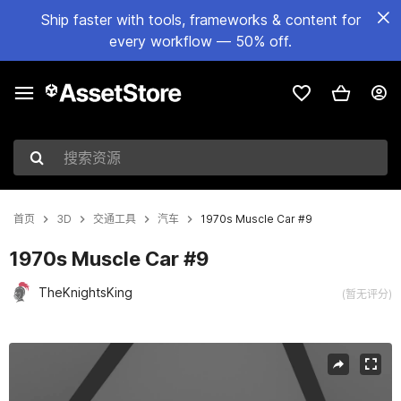
Ship faster with tools, frameworks & content for
every workflow — 50% off.
搜索资源
首页
3D
交通工具
汽车
1970s Muscle Car #9
1970s Muscle Car #9
TheKnightsKing
(暂无评分)
当前幻灯片：1 / 5