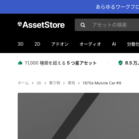
あらゆるワークフロ
アセットの検索
3D
2D
AI
アドオン
オーディオ
分散
11,000 種類を超える
5 つ星アセット
8.5
ホーム
3D
乗り物
車両
1970s Muscle Car #9
現在のスライド：1 / 5