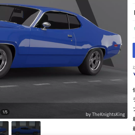
1
/
5