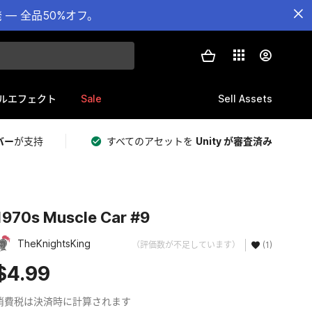
— 全品50%オフ。
Sale
Sell Assets
ルエフェクト
バー
が支持
すべてのアセットを
Unity が審査済み
1970s Muscle Car #9
TheKnightsKing
（評価数が不足しています）
(1)
$4.99
消費税は決済時に計算されます