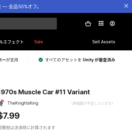
— 全品50%オフ。
Sale
Sell Assets
ルエフェクト
バー
が支持
すべてのアセットを
Unity が審査済み
1970s Muscle Car #11 Variant
TheKnightsKing
（評価数が不足しています）
$7.99
消費税は決済時に計算されます