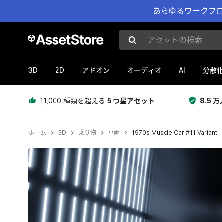
あらゆるワークフロ
アセットの検索
3D
2D
AI
アドオン
オーディオ
分散
11,000 種類を超える
5 つ星アセット
8.5
ホーム
3D
乗り物
車両
1970s Muscle Car #11 Variant
現在のスライド：1 / 6