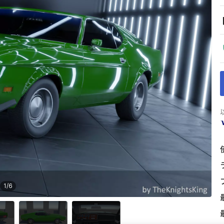
1
/
6