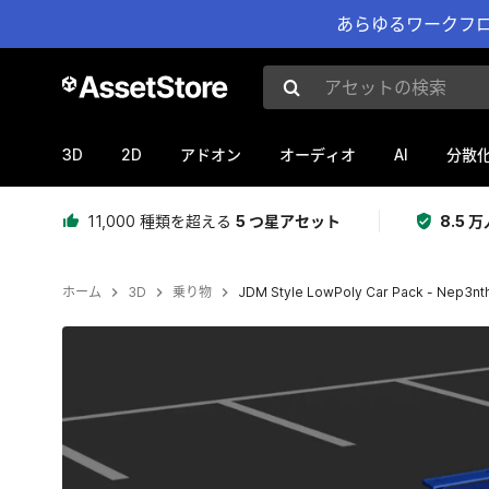
あらゆるワークフロ
アセットの検索
3D
2D
AI
アドオン
オーディオ
分散
11,000 種類を超える
5 つ星アセット
8.5
ホーム
3D
乗り物
JDM Style LowPoly Car Pack - Nep3nt
現在のスライド：1 / 13