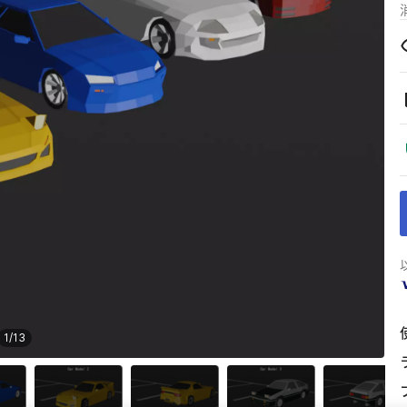
1
/
13