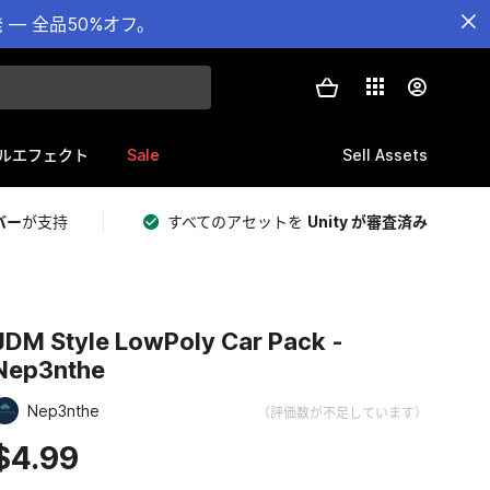
— 全品50%オフ。
Sale
Sell Assets
ルエフェクト
バー
が支持
すべてのアセットを
Unity が審査済み
JDM Style LowPoly Car Pack -
Nep3nthe
Nep3nthe
（評価数が不足しています）
$4.99