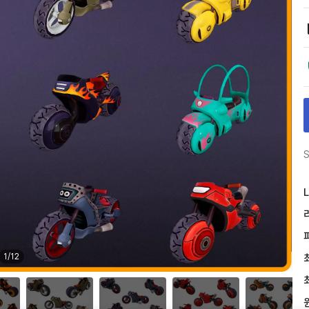
S
L
1
/
12