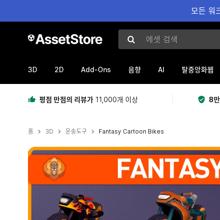
모든 워크
에셋 검색
3D
2D
Add-Ons
AI
음향
탈중앙화웹
평점 만점의 리뷰가
11,000개 이상
8만
홈
3D
운송도구
Fantasy Cartoon Bikes
현재 슬라이드: 1 / 12