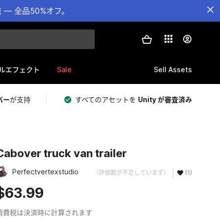
— 全品50%オフ。
Sale
Sell Assets
ルエフェクト
バー
が支持
すべてのアセットを
Unity が審査済み
Cabover truck van trailer
Perfectvertexstudio
（評価数が不足しています）
(1)
$63.99
消費税は決済時に計算されます