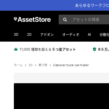
あらゆるワークフロ
アセットの検索
3D
2D
AI
アドオン
オーディオ
分散
11,000 種類を超える
5 つ星アセット
8.5
ホーム
3D
乗り物
Cabover truck van trailer
現在のスライド：1 / 37