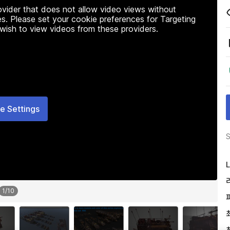
rovider that does not allow video views without
s. Please set your cookie preferences for Targeting
 wish to view videos from these providers.
e Settings
S
L
1
/
10