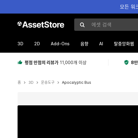
모든 워크
에셋 검색
3D
2D
Add-Ons
AI
음향
탈중앙화웹
평점 만점의 리뷰가
11,000개 이상
8만
홈
3D
운송도구
Apocalyptic Bus
현재 슬라이드: 1 / 10