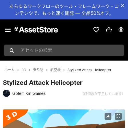
あらゆるワークフローのツール・フレームワーク・コ
ンテンツで、もっと速く開発 — 全品50%オフ。
アセットの検索
ホーム
3D
乗り物
航空機
Stylized Attack Helicopter
Stylized Attack Helicopter
Golem Kin Games
（評価数が不足しています）
現在のスライド：1 / 4