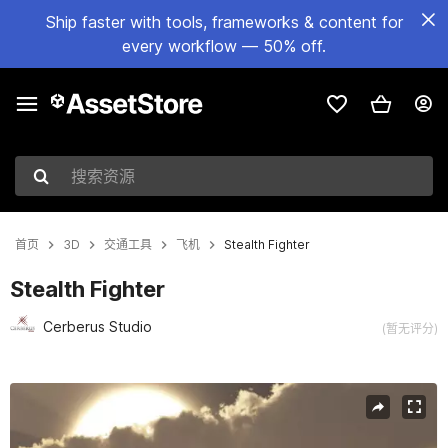
Ship faster with tools, frameworks & content for
every workflow — 50% off.
搜索资源
首页
3D
交通工具
飞机
Stealth Fighter
Stealth Fighter
Cerberus Studio
(暂无评分)
当前幻灯片：1 / 5