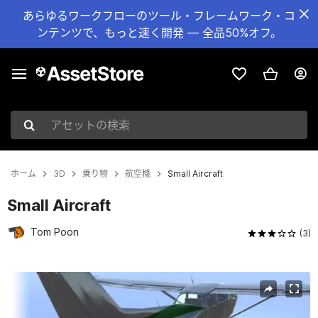
あらゆるワークフローのツール・フレームワーク・コ
ンテンツで、もっと速く開発 — 全品50%オフ。
アセットの検索
ホーム
3D
乗り物
航空機
Small Aircraft
Small Aircraft
Tom Poon
(3)
現在のスライド：1 / 8