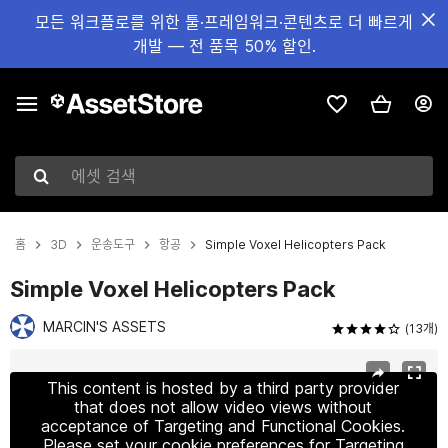
모든 워크플로를 위한 툴·프레임워크·콘텐츠로 더 빠르게
개발 — 전 품목 50% 할인.
에셋 검색
홈
3D
운송도구
항공
Simple Voxel Helicopters Pack
Simple Voxel Helicopters Pack
MARCIN'S ASSETS
(13개)
현재 슬라이드: 1 / 12
This content is hosted by a third party provider
that does not allow video views without
acceptance of Targeting and Functional Cookies.
Please set your cookie preferences for Targeting