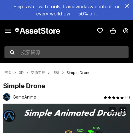
Ship faster with tools, frameworks & content for
every workflow — 50% off.
搜索资源
首页
3D
交通工具
飞机
Simple Drone
Simple Drone
GameAnime
(4)
当前幻灯片：1 / 10