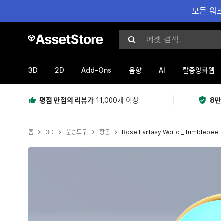
모든 워크
에셋 검색
3D
2D
Add-Ons
AI
음향
탈중앙화웹
평점 만점의 리뷰가
11,000개 이상
8만
홈
3D
운송도구
항공
Rose Fantasy World _ Tumblebee​​
현재 슬라이드: 1 / 13