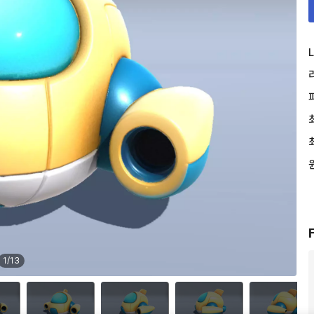
L
1
/
13