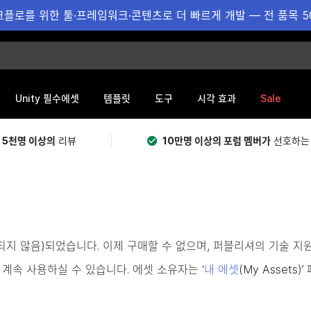
플로를 위한 툴·프레임워크·콘텐츠로 더 빠르게 개발 — 전 품목 5
Sale
Unity 필수에셋
템플릿
도구
시각 효과
 5천명 이상의
리뷰
10만명 이상의 포럼 멤버가
선호하는
용되지 않음)되었습니다. 이제 구매할 수 없으며, 퍼블리셔의 기술 지
계속 사용하실 수 있습니다. 에셋 소유자는 ‘
내 에셋
(My Asset