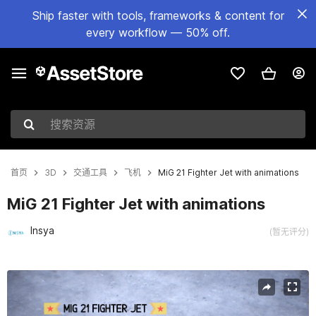
Ship faster with tools, frameworks & content for
every workflow — 50% off.
搜索资源
首页
3D
交通工具
飞机
MiG 21 Fighter Jet with animations
MiG 21 Fighter Jet with animations
Insya
(暂无评分)
当前幻灯片：1 / 14