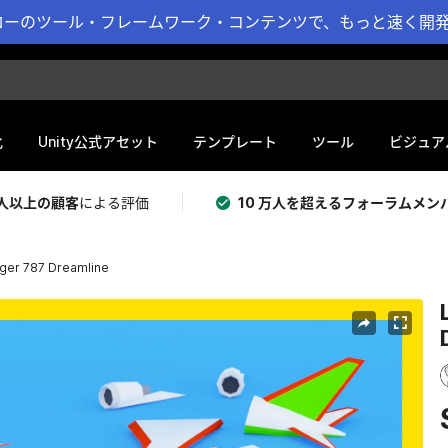
ーのツール・フレームワーク・コンテンツで、もっと速く開発 
化
Unity公式アセット
テンプレート
ツール
ビジュア
 万人以上の顧客
による評価
10 万人を超えるフォーラムメン
nger 787 Dreamline