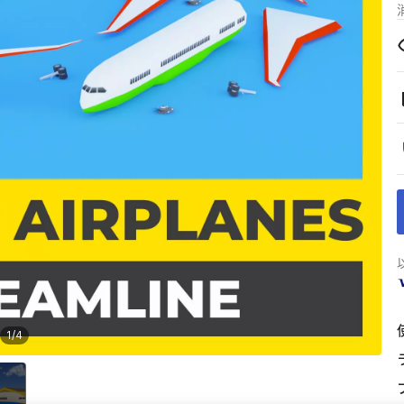
1
/
4