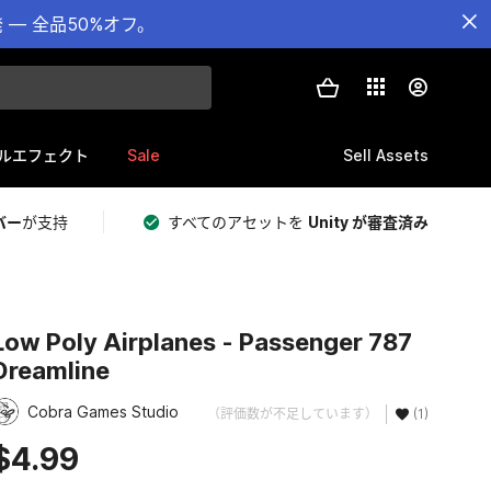
— 全品50%オフ。
Sale
Sell Assets
ルエフェクト
バー
が支持
すべてのアセットを
Unity が審査済み
Low Poly Airplanes - Passenger 787
Dreamline
Cobra Games Studio
（評価数が不足しています）
(1)
$4.99