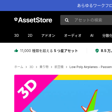
あらゆるワークフロ
アセットの検索
3D
2D
AI
アドオン
オーディオ
分散
11,000 種類を超える
5 つ星アセット
8.5
ホーム
3D
乗り物
航空機
Low Poly Airplanes - Passe
現在のスライド：1 / 4