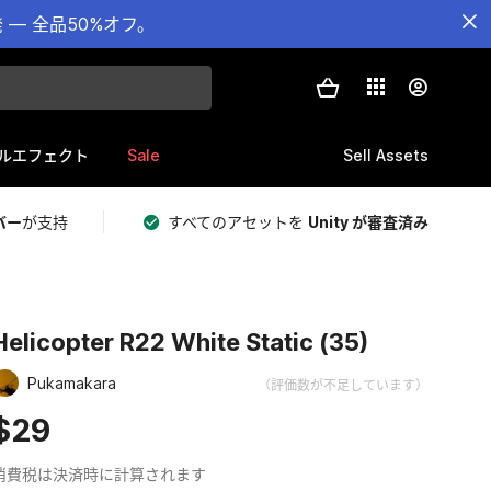
— 全品50%オフ。
Sale
Sell Assets
ルエフェクト
バー
が支持
すべてのアセットを
Unity が審査済み
Helicopter R22 White Static (35)
Pukamakara
（評価数が不足しています）
$29
消費税は決済時に計算されます