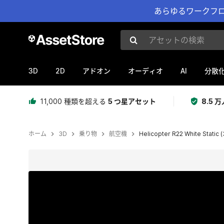
あらゆるワークフロ
アセットの検索
3D
2D
AI
アドオン
オーディオ
分散
11,000 種類を超える
5 つ星アセット
8.5
ホーム
3D
乗り物
航空機
Helicopter R22 White Static (
現在のスライド：1 / 23