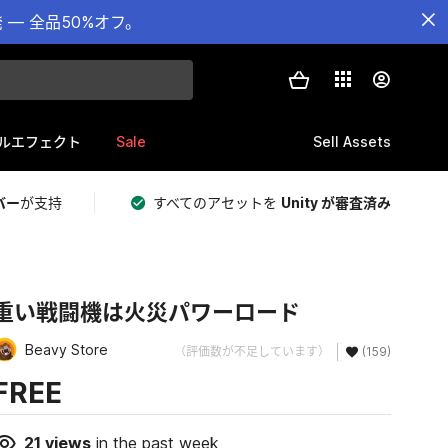
— 全品50%オフ。
Sale
Sell Assets
ルエフェクト
バー
が支持
すべてのアセットを
Unity が審査済み
重い戦闘機は火災パワーロード
Beavy Store
（評価数が不足しています）
(159)
FREE
21
views
in the past week