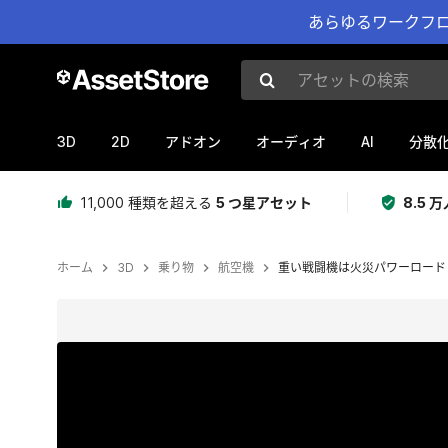
あらゆるワークフロ
アセットの検索
3D
2D
AI
アドオン
オーディオ
分散
11,000 種類を超える
5 つ星アセット
8.5
ホーム
3D
乗り物
航空機
重い戦闘機は火災パワーロード
現在のスライド：1 / 15