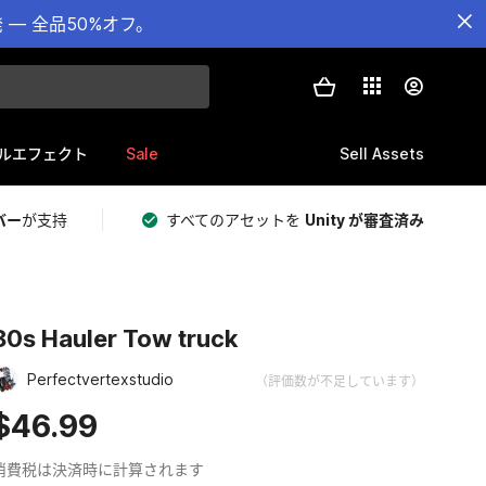
— 全品50%オフ。
Sale
Sell Assets
ルエフェクト
バー
が支持
すべてのアセットを
Unity が審査済み
80s Hauler Tow truck
Perfectvertexstudio
（評価数が不足しています）
$46.99
消費税は決済時に計算されます