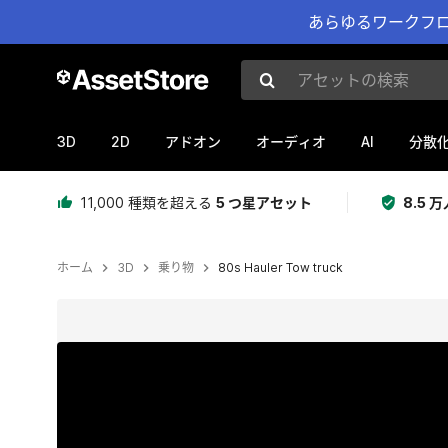
あらゆるワークフロ
アセットの検索
3D
2D
AI
アドオン
オーディオ
分散
11,000 種類を超える
5 つ星アセット
8.5
ホーム
3D
乗り物
80s Hauler Tow truck
現在のスライド：1 / 48