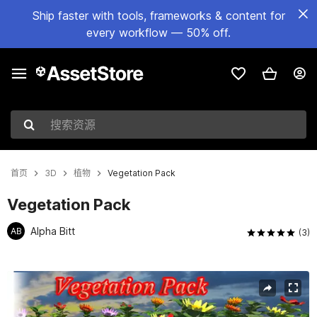
Ship faster with tools, frameworks & content for
every workflow — 50% off.
搜索资源
首页
3D
植物
Vegetation Pack
Vegetation Pack
Alpha Bitt
AB
(3)
当前幻灯片：1 / 10