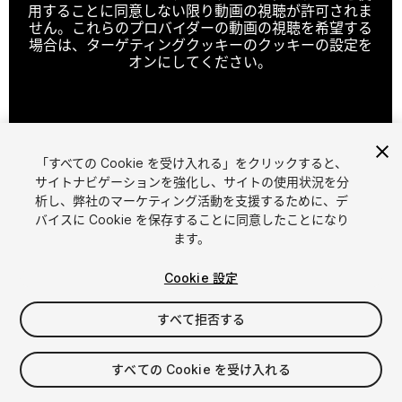
用することに同意しない限り動画の視聴が許可されま
せん。これらのプロバイダーの動画の視聴を希望する
場合は、ターゲティングクッキーのクッキーの設定を
オンにしてください。
クッキーの設定
「すべての Cookie を受け入れる」をクリックすると、
1
/
45
サイトナビゲーションを強化し、サイトの使用状況を分
析し、弊社のマーケティング活動を支援するために、デ
バイスに Cookie を保存することに同意したことになり
ます。
Cookie 設定
すべて拒否する
$20
消費税は決済時に計算されます
すべての Cookie を受け入れる
26
views
in the past week