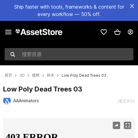
Ship faster with tools, frameworks & content for
every workflow — 50% off.
搜索资源
首页
3D
植物
树木
Low Poly Dead Trees 03
Low Poly Dead Trees 03
AAAnimators
(暂无评分)
当前幻灯片：1 / 6