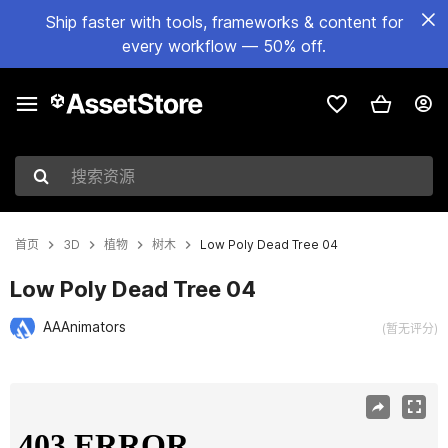
Ship faster with tools, frameworks & content for
every workflow — 50% off.
搜索资源
首页
3D
植物
树木
Low Poly Dead Tree 04
Low Poly Dead Tree 04
AAAnimators
(暂无评分)
当前幻灯片：1 / 7