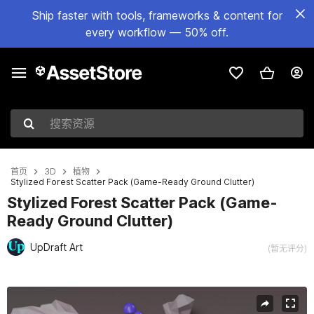
Ship faster with tools, frameworks & content for
every workflow — 50% off.
搜索资源
首页
3D
植物
Stylized Forest Scatter Pack (Game-Ready Ground Clutter)
Stylized Forest Scatter Pack (Game-
Ready Ground Clutter)
UpDraft Art
(暂无评分)
当前幻灯片：1 / 21