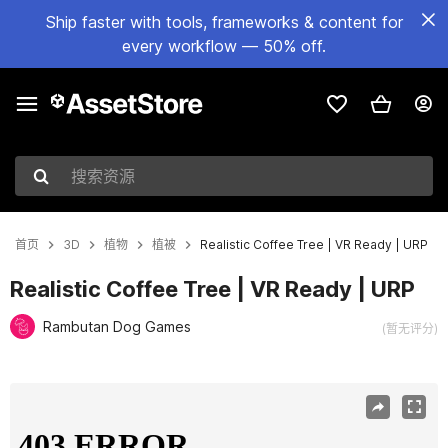
Ship faster with tools, frameworks & content for
every workflow — 50% off.
搜索资源
首页
3D
植物
植被
Realistic Coffee Tree | VR Ready | URP
Realistic Coffee Tree | VR Ready | URP
Rambutan Dog Games
(暂无评分)
当前幻灯片：1 / 8