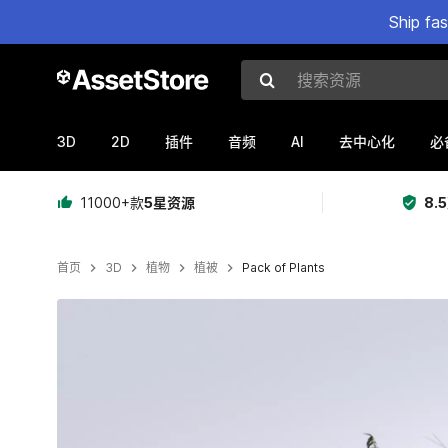
Ship fa
搜索资源
3D
2D
AI
插件
音频
去中心化
必
11000+款
5星资源
8.
首页
3D
植物
植被
Pack of Plants
当前幻灯片：1 / 15