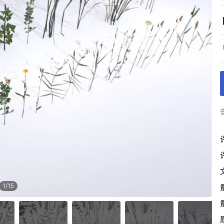
1
/
15