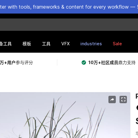
ster with tools, frameworks & content for every workflow — 
VFX
industries
Sale
备工具
模板
工具
5万+用户
参与评分
10万+社区成员
鼎力支持