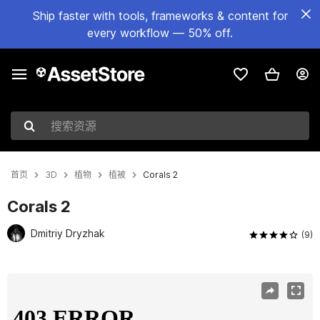
Ship faster with tools, frameworks & content for
every workflow — 50% off.
搜索资源
首页
3D
植物
植被
Corals 2
Corals 2
Dmitriy Dryzhak
(9)
当前幻灯片：1 / 11