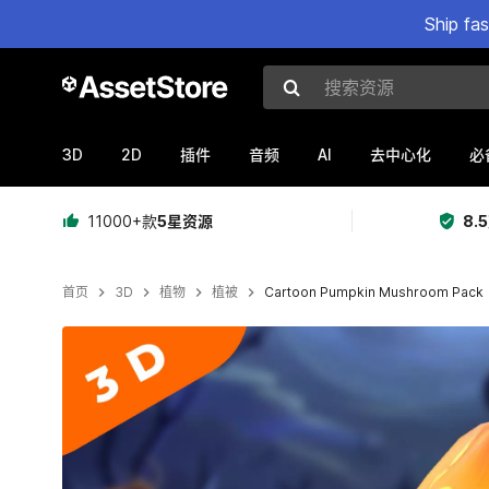
Ship fa
搜索资源
3D
2D
AI
插件
音频
去中心化
必
11000+款
5星资源
8.
首页
3D
植物
植被
Cartoon Pumpkin Mushroom Pack
当前幻灯片：1 / 5