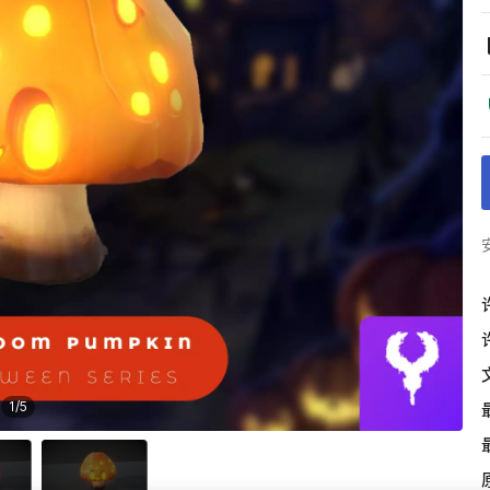
1
/
5