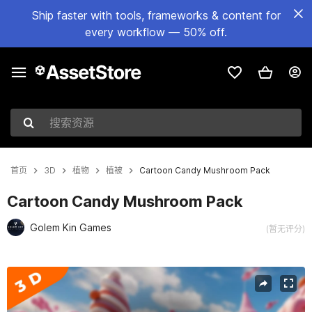
Ship faster with tools, frameworks & content for
every workflow — 50% off.
搜索资源
首页
3D
植物
植被
Cartoon Candy Mushroom Pack
Cartoon Candy Mushroom Pack
Golem Kin Games
(暂无评分)
当前幻灯片：1 / 5