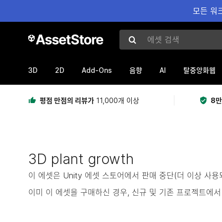
모든 워크
에셋 검색
3D
2D
Add-Ons
AI
음향
탈중앙화웹
평점 만점의 리뷰가
11,000개 이상
8만
3D plant growth
이 에셋은 Unity 에셋 스토어에서 판매 중단(더 이상 사
이미 이 에셋을 구매하신 경우, 신규 및 기존 프로젝트에서 