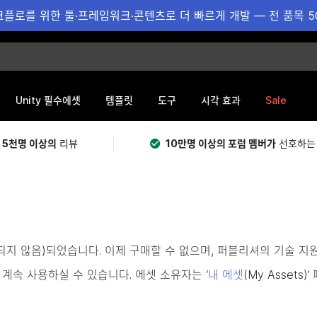
플로를 위한 툴·프레임워크·콘텐츠로 더 빠르게 개발 — 전 품목 5
Sale
Unity 필수에셋
템플릿
도구
시각 효과
 5천명 이상의
리뷰
10만명 이상의 포럼 멤버가
선호하는
용되지 않음)되었습니다. 이제 구매할 수 없으며, 퍼블리셔의 기술 지
계속 사용하실 수 있습니다. 에셋 소유자는 ‘
내 에셋
(My Asset