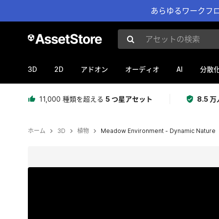
あらゆるワークフロ
アセットの検索
3D
2D
AI
アドオン
オーディオ
分散
11,000 種類を超える
5 つ星アセット
8.5
ホーム
3D
植物
Meadow Environment - Dynamic Nature
現在のスライド：1 / 62