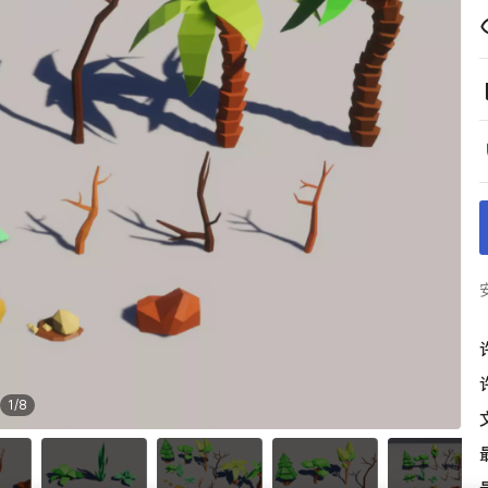
1
/
8