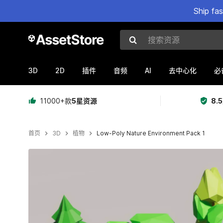
Ship fa
搜索资源
3D
2D
AI
插件
音频
去中心化
必
11000+款
5星资源
8.
首页
3D
植物
Low-Poly Nature Environment Pack 1
当前幻灯片：1 / 8