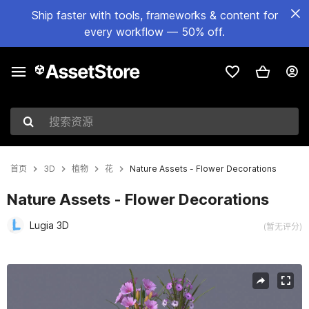
Ship faster with tools, frameworks & content for
every workflow — 50% off.
搜索资源
首页
3D
植物
花
Nature Assets - Flower Decorations
Nature Assets - Flower Decorations
Lugia 3D
(暂无评分)
当前幻灯片：1 / 12