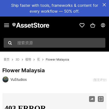
Ship faster with tools, frameworks & content for
every workflow — 50% off.
搜索资源
首页
3D
植物
花
Flower Malaysia
Flower Malaysia
VuStudios
(暂无评分)
当前幻灯片：1 / 16