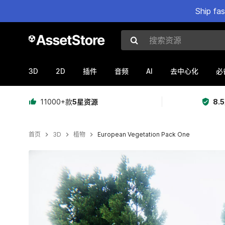
Ship fa
搜索资源
3D
2D
AI
插件
音频
去中心化
必
11000+款
5星资源
8.
首页
3D
植物
European Vegetation Pack One
当前幻灯片：1 / 28