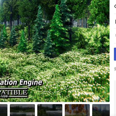
1
/
28