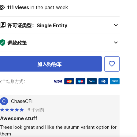
111
views
in the past week
许可证类型：Single Entity
退款政策
加入购物车
安全结账方式：
C
ChaseCFi
6 个月前
Awesome stuff
Trees look great and I like the autumn variant option for 
them