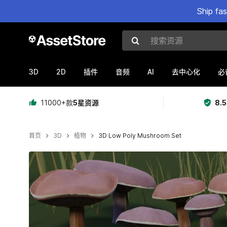
Ship fa
搜索资源
3D
2D
AI
插件
音频
去中心化
必
11000+款
5星资源
8.
首页
3D
植物
3D Low Poly Mushroom Set
当前幻灯片：1 / 11