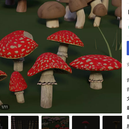
1
/
11