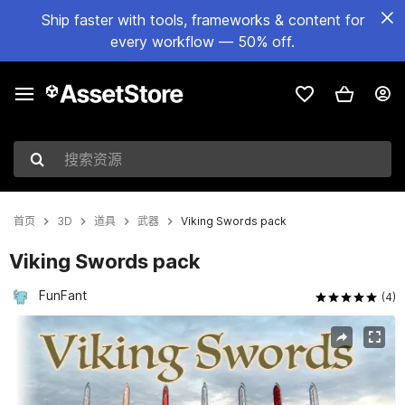
Ship faster with tools, frameworks & content for
every workflow — 50% off.
搜索资源
首页
3D
道具
武器
Viking Swords pack
Viking Swords pack
FunFant
(4)
当前幻灯片：1 / 4