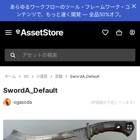
あらゆるワークフローのツール・フレームワーク・コ
ンテンツで、もっと速く開発 — 全品50%オフ。
アセットの検索
ホーム
3D
小道具
武器
SwordA_Default
SwordA_Default
ogasoda
（評価数が不足しています）
現在のスライド：1 / 8