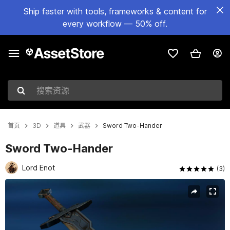
Ship faster with tools, frameworks & content for
every workflow — 50% off.
搜索资源
首页
3D
道具
武器
Sword Two-Hander
Sword Two-Hander
Lord Enot
(3)
当前幻灯片：1 / 9