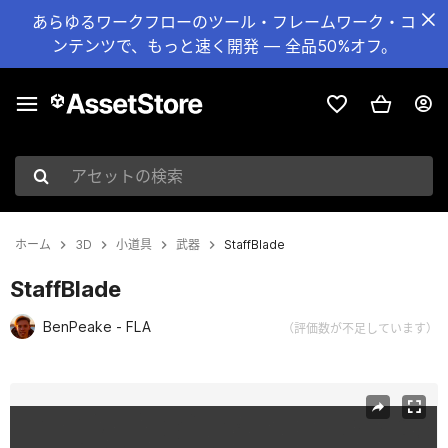
あらゆるワークフローのツール・フレームワーク・コ
ンテンツで、もっと速く開発 — 全品50%オフ。
アセットの検索
ホーム
3D
小道具
武器
StaffBlade
StaffBlade
BenPeake - FLA
（評価数が不足しています）
現在のスライド：1 / 3