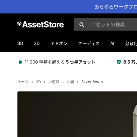
あらゆるワークフロ
アセットの検索
3D
2D
AI
アドオン
オーディオ
分散
11,000 種類を超える
5 つ星アセット
8.5
ホーム
3D
小道具
武器
Silver Sword
現在のスライド：1 / 7