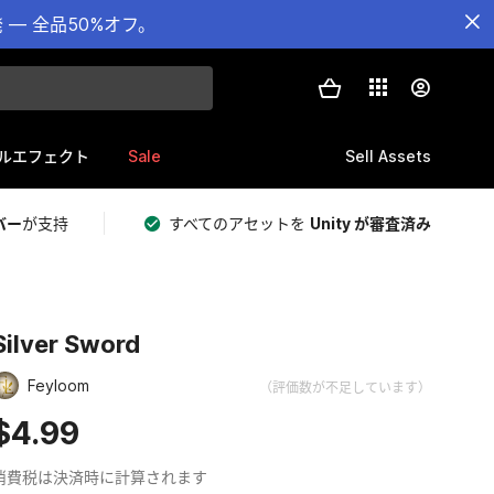
— 全品50%オフ。
Sale
Sell Assets
ルエフェクト
バー
が支持
すべてのアセットを
Unity が審査済み
Silver Sword
Feyloom
（評価数が不足しています）
$4.99
消費税は決済時に計算されます