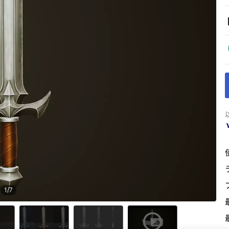
1
/
7