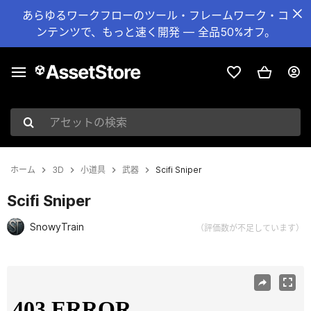
あらゆるワークフローのツール・フレームワーク・コ
ンテンツで、もっと速く開発 — 全品50%オフ。
アセットの検索
ホーム
3D
小道具
武器
Scifi Sniper
Scifi Sniper
SnowyTrain
（評価数が不足しています）
現在のスライド：1 / 6