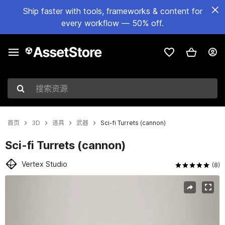
Ship faster with tools, frameworks & content for
every workflow — 50% off.
搜索资源
首页
3D
道具
武器
Sci-fi Turrets (cannon)
Sci-fi Turrets (cannon)
Vertex Studio
(8)
当前幻灯片：1 / 10