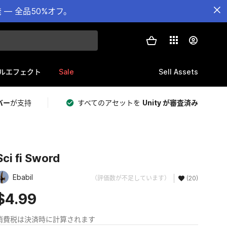
— 全品50%オフ。
Sale
Sell Assets
ルエフェクト
バー
が支持
すべてのアセットを
Unity が審査済み
Sci fi Sword
Ebabil
（評価数が不足しています）
(20)
$4.99
消費税は決済時に計算されます