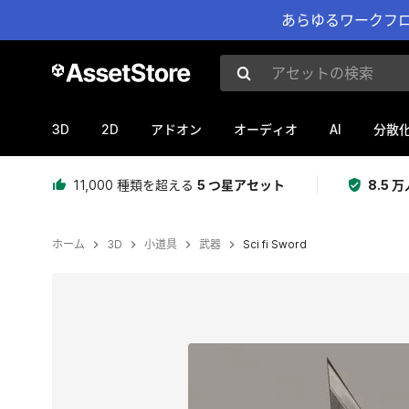
あらゆるワークフロ
アセットの検索
3D
2D
AI
アドオン
オーディオ
分散
11,000 種類を超える
5 つ星アセット
8.5
ホーム
3D
小道具
武器
Sci fi Sword
現在のスライド：1 / 4