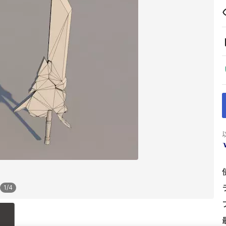
1
/
4