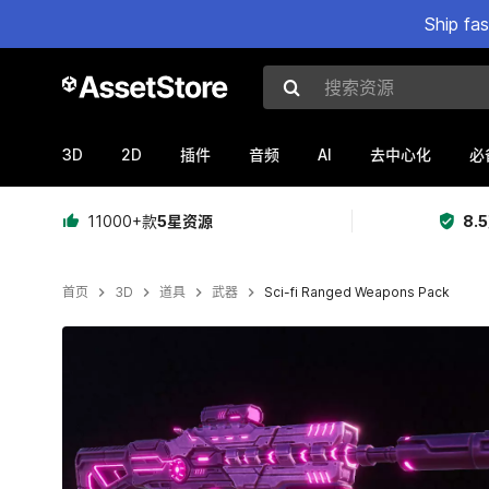
Ship fa
搜索资源
3D
2D
AI
插件
音频
去中心化
必
11000+款
5星资源
8.
首页
3D
道具
武器
Sci-fi Ranged Weapons Pack
当前幻灯片：1 / 4