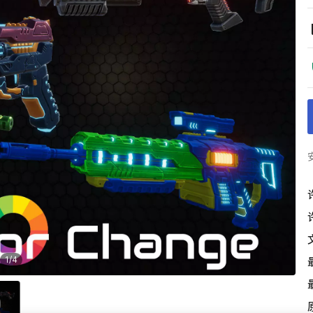
1
/
4