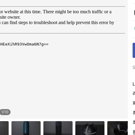
S
L
1
/
10