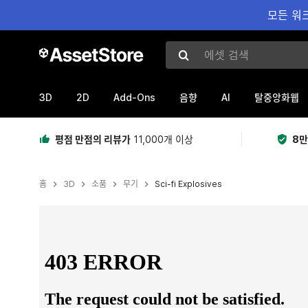
모든 워크
에셋 검색
3D
2D
Add-Ons
AI
음향
탈중앙화웹
평점 만점의 리뷰가
11,000개 이상
8만
홈
3D
소품
무기
Sci-fi Explosives
현재 슬라이드: 1 / 10