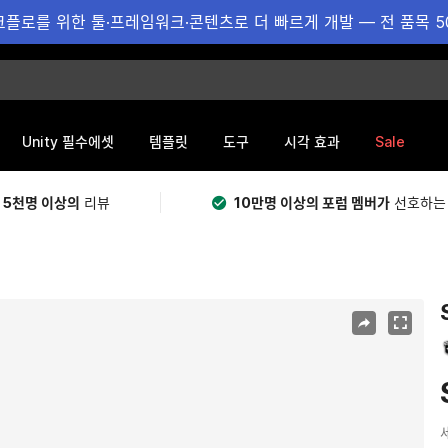
플로를 위한 툴·프레임워크·콘텐츠로 더 빠르게 개발 — 전 품목 5
Sale
Unity 필수에셋
템플릿
도구
시각 효과
 5천명 이상의
리뷰
10만명 이상의 포럼 멤버가
선호하는