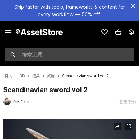
Ship faster with tools, frameworks & content for
every workflow — 50% off.
搜索资源
首页
3D
道具
武器
Scandinavian sword vol 2
Scandinavian sword vol 2
NikiYani
(暂无评分)
当前幻灯片：1 / 11