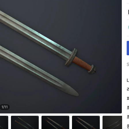
S
L
1
/
11