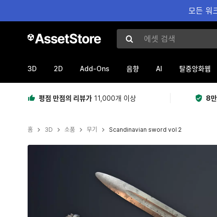
모든 워크
에셋 검색
3D
2D
Add-Ons
AI
음향
탈중앙화웹
평점 만점의 리뷰가
11,000개 이상
8만
홈
3D
소품
무기
Scandinavian sword vol 2
현재 슬라이드: 1 / 11